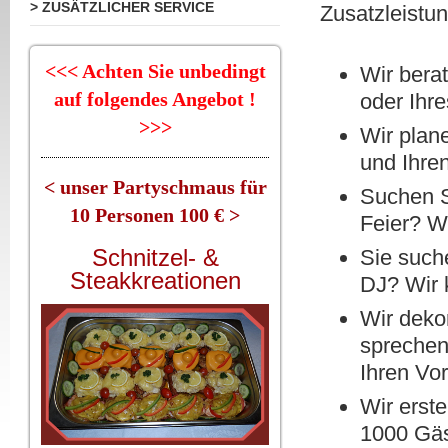
> ZUSÄTZLICHER SERVICE
Zusatzleistu
<<< Achten Sie unbedingt
Wir berat
auf folgendes Angebot !
oder Ihre
>>>
Wir plan
und Ihre
< unser Partyschmaus für
Suchen S
10 Personen 100 € >
Feier? Wi
Schnitzel- &
Sie suche
Steakkreationen
DJ? Wir 
Wir deko
sprechend
Ihren Vor
Wir erste
1000 Gäst