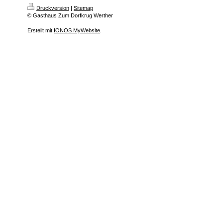
Druckversion
|
Sitemap
© Gasthaus Zum Dorfkrug Werther
Erstellt mit
IONOS MyWebsite
.