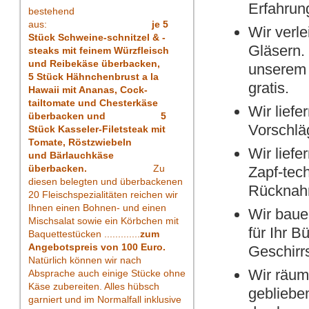
Erfahrun
bestehend
aus:
je 5
Wir verl
Stück
Schweine-schnitzel & -
Gläsern. 
steaks mit feinem Würzfleisch
und Reibekäse überbacken,
unserem 
5 Stück Hähnchenbrust a la
gratis.
Hawaii mit Ananas, Cock-
tailtomate und Chesterkäse
Wir liefe
überbacken und 5
Vorschläg
Stück Kasseler-Filetsteak mit
Tomate, Röstzwiebeln
Wir liefe
und Bärlauchkäse
überbacken.
Zu
Zapf-tec
diesen belegten und überbackenen
Rücknahm
20 Fleischspezialitäten reichen wir
Ihnen einen Bohnen- und einen
Wir bauen
Mischsalat sowie ein Körbchen mit
für Ihr 
Baquettestücken .............
zum
Angebotspreis von 100 Euro.
Geschirr
Natürlich können wir nach
Wir räume
Absprache auch einige Stücke ohne
Käse zubereiten. Alles hübsch
gebliebe
garniert und im Normalfall inklusive